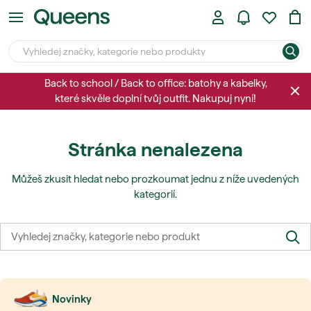
Back to school / Back to office: batohy a kabelky,
které skvěle doplní tvůj outfit. Nakupuj nyní!
Stránka nenalezena
Můžeš zkusit hledat nebo prozkoumat jednu z níže uvedených
kategorií.
Novinky